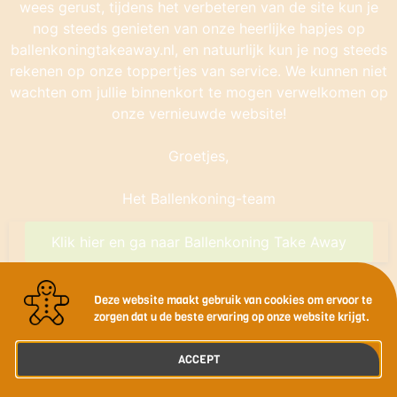
wees gerust, tijdens het verbeteren van de site kun je
nog steeds genieten van onze heerlijke hapjes op
ballenkoningtakeaway.nl, en natuurlijk kun je nog steeds
rekenen op onze toppertjes van service. We kunnen niet
wachten om jullie binnenkort te mogen verwelkomen op
onze vernieuwde website!
Groetjes,
Het Ballenkoning-team
Klik hier en ga naar Ballenkoning Take Away
Deze website maakt gebruik van cookies om ervoor te
zorgen dat u de beste ervaring op onze website krijgt.
ACCEPT