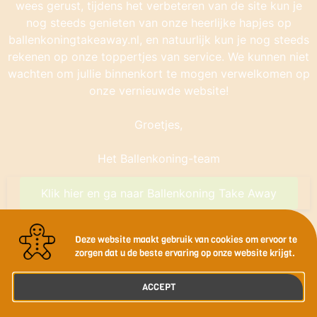
wees gerust, tijdens het verbeteren van de site kun je
nog steeds genieten van onze heerlijke hapjes op
ballenkoningtakeaway.nl, en natuurlijk kun je nog steeds
rekenen op onze toppertjes van service. We kunnen niet
wachten om jullie binnenkort te mogen verwelkomen op
onze vernieuwde website!
Groetjes,
Het Ballenkoning-team
Klik hier en ga naar Ballenkoning Take Away
Deze website maakt gebruik van cookies om ervoor te
zorgen dat u de beste ervaring op onze website krijgt.
ACCEPT