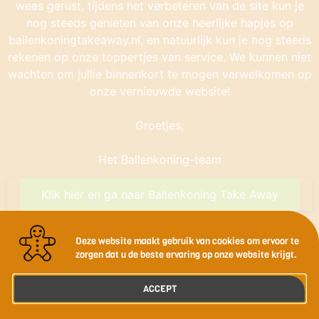
wees gerust, tijdens het verbeteren van de site kun je
nog steeds genieten van onze heerlijke hapjes op
ballenkoningtakeaway.nl, en natuurlijk kun je nog steeds
rekenen op onze toppertjes van service. We kunnen niet
wachten om jullie binnenkort te mogen verwelkomen op
onze vernieuwde website!
Groetjes,
Het Ballenkoning-team
Klik hier en ga naar Ballenkoning Take Away
Deze website maakt gebruik van cookies om ervoor te
zorgen dat u de beste ervaring op onze website krijgt.
ACCEPT