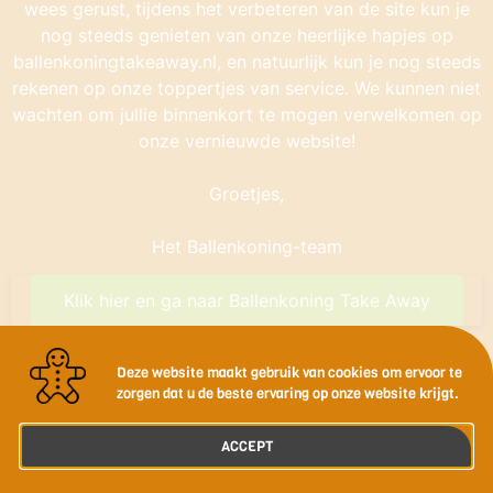
wees gerust, tijdens het verbeteren van de site kun je
nog steeds genieten van onze heerlijke hapjes op
ballenkoningtakeaway.nl, en natuurlijk kun je nog steeds
rekenen op onze toppertjes van service. We kunnen niet
wachten om jullie binnenkort te mogen verwelkomen op
onze vernieuwde website!
Groetjes,
Het Ballenkoning-team
Klik hier en ga naar Ballenkoning Take Away
Deze website maakt gebruik van cookies om ervoor te
zorgen dat u de beste ervaring op onze website krijgt.
ACCEPT